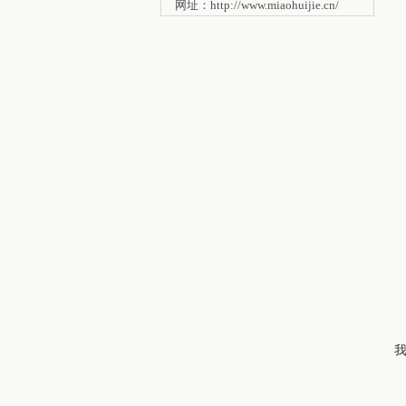
网址：http://www.miaohuijie.cn/