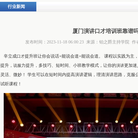
行业新闻
厦门演讲口才培训班靠谱
发布时间：2023-11-18 06:00:23 来源：铂之爵主持学
辛立成
口才
提升班让你会说话+能说会道+能说会道。 课程以实践为主
力提升，
说服
力提升，多技巧、短时间、小班教学模式，让你的
演讲
更加迷
加灵活、微妙！ 学生可以在短时间内提高演讲逻辑，理清演讲思路，克服公
元试听课程！