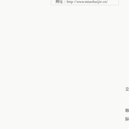
网址：http://www.miaohuijie.cn/