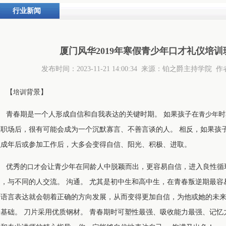
行业新闻
厦门风华2019年寒假青少年口才礼仪培
发布时间：2023-11-21 14:00:34 来源：铂之爵主持学
【
培训
背景】
青春期是一个人形成自信和自我表达的关键时期。 如果孩子在
青少年
时
入职场后，很有可能会成为一个沉默寡言、不善言谈的人。 相反，如果孩
么成年后或参加工作后，大多会变得自信、阳光、积极、进取。
优秀的
口才
会让青少年在同龄人中脱颖而出，更容易自信，进入良性循
动，与不同的人交流。 沟通。 尤其是初中生和高中生，在青春叛逆期最容
的语言表达就会朝着正确的方向发展，从而变得更加自信，为他或她的未来
的基础。 刀片采用优质钢材。 青春期时可塑性最强、吸收能力最强、记忆