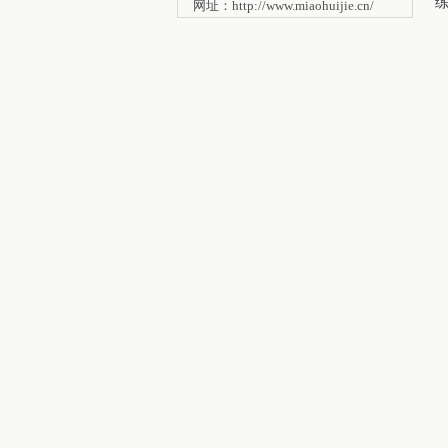
网址：http://www.miaohuijie.cn/