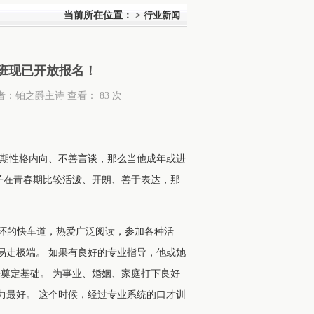
当前所在位置：
>
行业新闻
训班现已开放报名！
院 作者：铂之爵主诗 查看：
83 次
期性格内向、不善言谈，那么当他成年或进
子在青春期比较活泼、开朗、善于表达，那
环的快车道，热爱广泛阅读，参加各种活
易走极端。 如果有良好的专业指导，他或她
奠定基础。 为事业、婚姻、家庭打下良好
力最好。 这个时候，经过专业系统的口才训