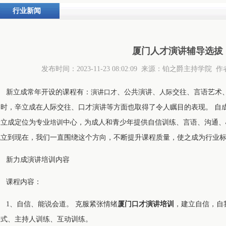
行业新闻
厦门人才演讲辅导选拔
发布时间：2023-11-23 08:02:09 来源：铂之爵主持学
新立成常年开设的课程有：
演讲
口才
、公共演讲、
人际
交往、言语艺术
同时，辛立成在人际交往、口才演讲等方面也取得了令人瞩目的表现。 自成
新立成定位为专业
培训
中心，为成人和青少年提供自信训练、言语、沟通、
成立到现在，我们一直围绕这个方向，不断提升课程质量，使之成为行业
新力成演讲培训内容
课程内容：
1、自信、能说会道。 克服紧张情绪
厦门口才演讲培训
，建立自信，自
公式、主持人训练、互动训练。