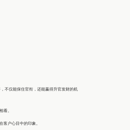
好，不仅能保住官衔，还能赢得升官发财的机
相看。
在客户心目中的印象。