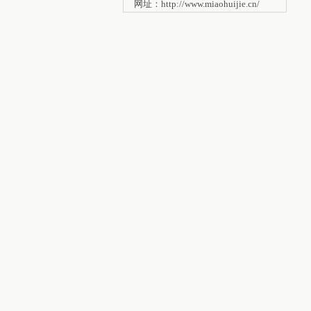
网址：http://www.miaohuijie.cn/